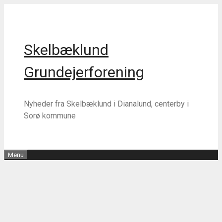
Hop
Hop
til
til
indhold
indhold
Skelbæklund
Grundejerforening
Nyheder fra Skelbæklund i Dianalund, centerby i
Sorø kommune
Menu