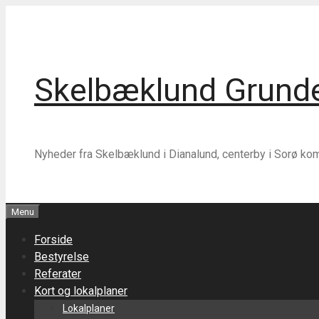
Hop
Hop
til
til
indhold
indhold
Skelbæklund Grunde
Nyheder fra Skelbæklund i Dianalund, centerby i Sorø k
Menu
Forside
Bestyrelse
Referater
Kort og lokalplaner
Lokalplaner