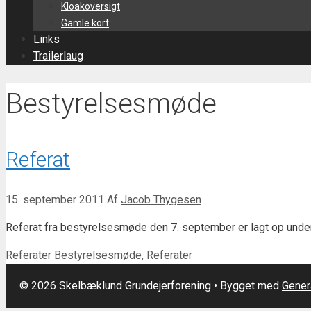
Kloakoversigt
Gamle kort
Links
Trailerlaug
Bestyrelsesmøde
Referat
15. september 2011
Af
Jacob Thygesen
Referat fra bestyrelsesmøde den 7. september er lagt op und
Kategorier
Tags
Referater
Bestyrelsesmøde
,
Referater
© 2026 Skelbæklund Grundejerforening
• Bygget med
Gener