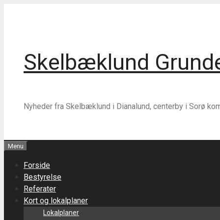
Hop
Hop
til
til
indhold
indhold
Skelbæklund Grunde
Nyheder fra Skelbæklund i Dianalund, centerby i Sorø k
Menu
Forside
Bestyrelse
Referater
Kort og lokalplaner
Lokalplaner