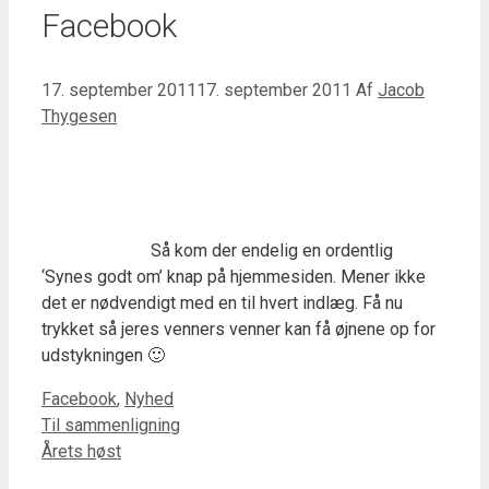
Facebook
17. september 2011
17. september 2011
Af
Jacob
Thygesen
Så kom der endelig en ordentlig
‘Synes godt om’ knap på hjemmesiden. Mener ikke
det er nødvendigt med en til hvert indlæg. Få nu
trykket så jeres venners venner kan få øjnene op for
udstykningen 🙂
Kategorier
Facebook
,
Nyhed
Til sammenligning
Årets høst