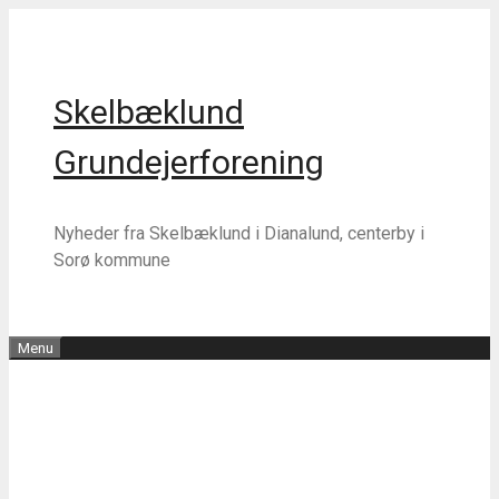
Hop
Hop
til
til
indhold
indhold
Skelbæklund
Grundejerforening
Nyheder fra Skelbæklund i Dianalund, centerby i
Sorø kommune
Menu