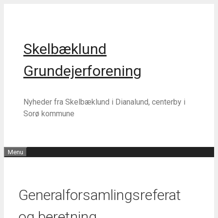
Hop
Hop
til
til
indhold
indhold
Skelbæklund
Grundejerforening
Nyheder fra Skelbæklund i Dianalund, centerby i
Sorø kommune
Menu
Generalforsamlingsreferat
og beretning