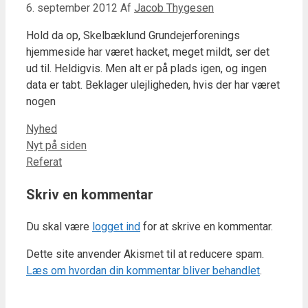
6. september 2012
Af
Jacob Thygesen
Hold da op, Skelbæklund Grundejerforenings
hjemmeside har været hacket, meget mildt, ser det
ud til. Heldigvis. Men alt er på plads igen, og ingen
data er tabt. Beklager ulejligheden, hvis der har været
nogen
Kategorier
Nyhed
Nyt på siden
Referat
Skriv en kommentar
Du skal være
logget ind
for at skrive en kommentar.
Dette site anvender Akismet til at reducere spam.
Læs om hvordan din kommentar bliver behandlet
.