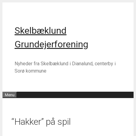
Hop
Hop
til
til
indhold
indhold
Skelbæklund
Grundejerforening
Nyheder fra Skelbæklund i Dianalund, centerby i
Sorø kommune
Menu
“Hakker” på spil