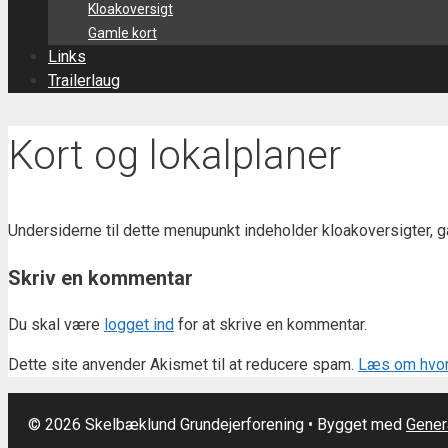
Kloakoversigt
Gamle kort
Links
Trailerlaug
Kort og lokalplaner
Undersiderne til dette menupunkt indeholder kloakoversigter, g
Skriv en kommentar
Du skal være
logget ind
for at skrive en kommentar.
Dette site anvender Akismet til at reducere spam.
Læs om hvor
© 2026 Skelbæklund Grundejerforening
• Bygget med
Gener