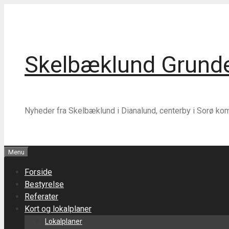
Hop
Hop
til
til
indhold
indhold
Skelbæklund Grunde
Nyheder fra Skelbæklund i Dianalund, centerby i Sorø k
Menu
Forside
Bestyrelse
Referater
Kort og lokalplaner
Lokalplaner