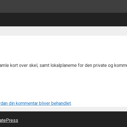
amle kort over skel, samt lokalplanerne for den private og komm
dan din kommentar bliver behandlet
.
atePress