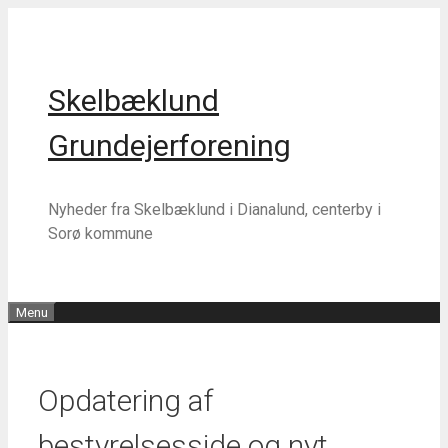
Hop
Hop
til
til
indhold
indhold
Skelbæklund
Grundejerforening
Nyheder fra Skelbæklund i Dianalund, centerby i
Sorø kommune
Menu
Opdatering af
bestyrelsesside og nyt