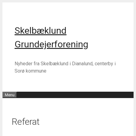
Hop
Hop
til
til
indhold
indhold
Skelbæklund
Grundejerforening
Nyheder fra Skelbæklund i Dianalund, centerby i
Sorø kommune
Menu
Referat