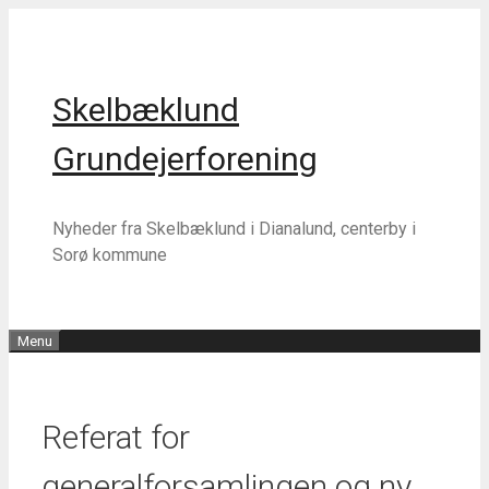
Hop
Hop
til
til
indhold
indhold
Skelbæklund
Grundejerforening
Nyheder fra Skelbæklund i Dianalund, centerby i
Sorø kommune
Menu
Referat for
generalforsamlingen og ny