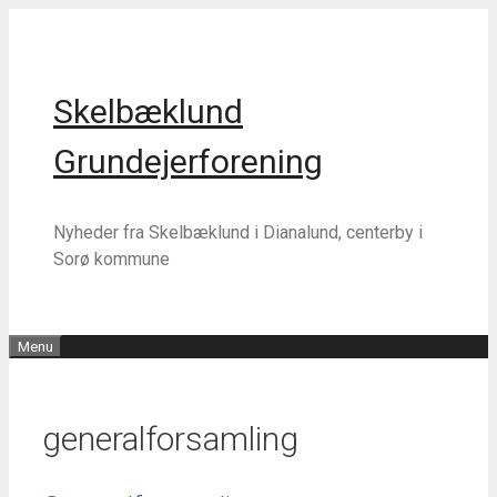
Hop
Hop
til
til
indhold
indhold
Skelbæklund
Grundejerforening
Nyheder fra Skelbæklund i Dianalund, centerby i
Sorø kommune
Menu
generalforsamling