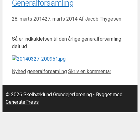
Generalforsamling
28. marts 2014
27. marts 2014
Af
Jacob Thygesen
Så er indkaldelsen til den årlige generalforsamling
delt ud
Kategorier
Tags
Nyhed
generalforsamling
Skriv en kommentar
© 2026 Skelbæklund Grundejerforening
• Bygget med
GeneratePress