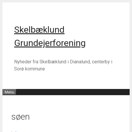
Hop
Hop
til
til
indhold
indhold
Skelbæklund
Grundejerforening
Nyheder fra Skelbæklund i Dianalund, centerby i
Sorø kommune
Menu
søen