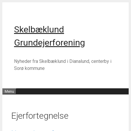
Hop
Hop
til
til
indhold
indhold
Skelbæklund
Grundejerforening
Nyheder fra Skelbæklund i Dianalund, centerby i
Sorø kommune
Menu
Ejerfortegnelse