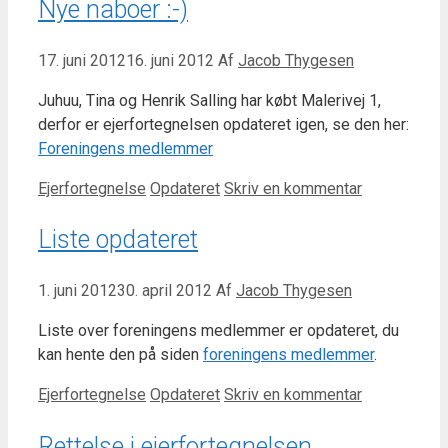
Nye naboer :-)
17. juni 2012
16. juni 2012
Af
Jacob Thygesen
Juhuu, Tina og Henrik Salling har købt Malerivej 1,
derfor er ejerfortegnelsen opdateret igen, se den her:
Foreningens medlemmer
Kategorier
Tags
Ejerfortegnelse
Opdateret
Skriv en kommentar
Liste opdateret
1. juni 2012
30. april 2012
Af
Jacob Thygesen
Liste over foreningens medlemmer er opdateret, du
kan hente den på siden
foreningens medlemmer
.
Kategorier
Tags
Ejerfortegnelse
Opdateret
Skriv en kommentar
Rettelse i ejerfortegnelsen