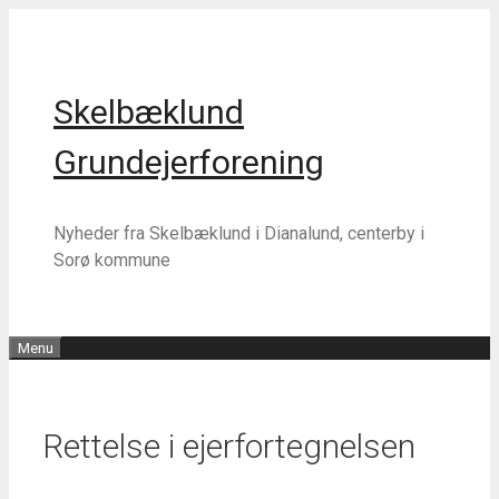
Hop
Hop
til
til
indhold
indhold
Skelbæklund
Grundejerforening
Nyheder fra Skelbæklund i Dianalund, centerby i
Sorø kommune
Menu
Rettelse i ejerfortegnelsen