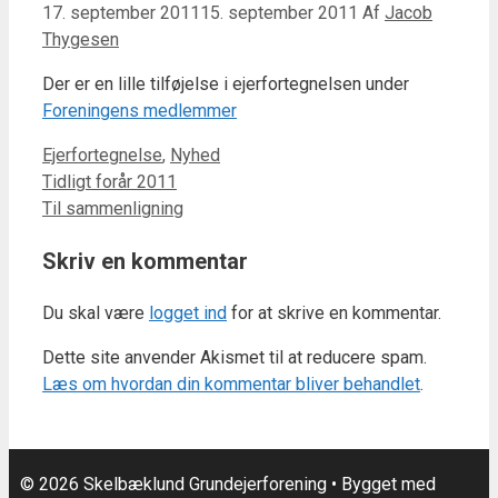
17. september 2011
15. september 2011
Af
Jacob
Thygesen
Der er en lille tilføjelse i ejerfortegnelsen under
Foreningens medlemmer
Kategorier
Ejerfortegnelse
,
Nyhed
Tidligt forår 2011
Til sammenligning
Skriv en kommentar
Du skal være
logget ind
for at skrive en kommentar.
Dette site anvender Akismet til at reducere spam.
Læs om hvordan din kommentar bliver behandlet
.
© 2026 Skelbæklund Grundejerforening
• Bygget med